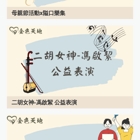
母親節活動x隘口樂集
二胡女神-馮啟絜 公益表演