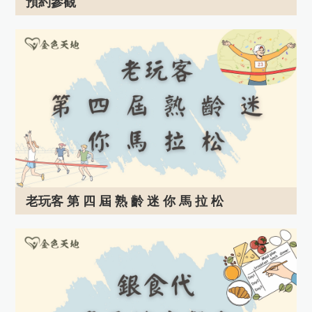
預約參觀
老玩客 第 四 屆 熟 齡 迷 你 馬 拉 松